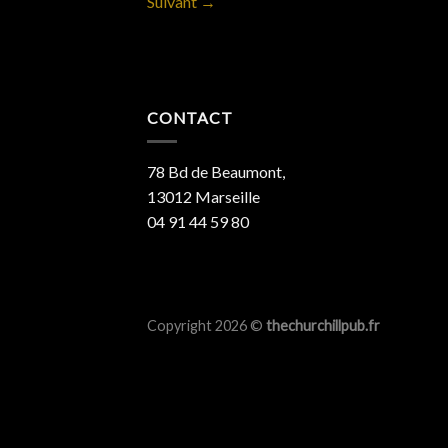
Suivant
→
CONTACT
78 Bd de Beaumont,
13012 Marseille
04 91 44 59 80
Copyright 2026 ©
thechurchillpub.fr