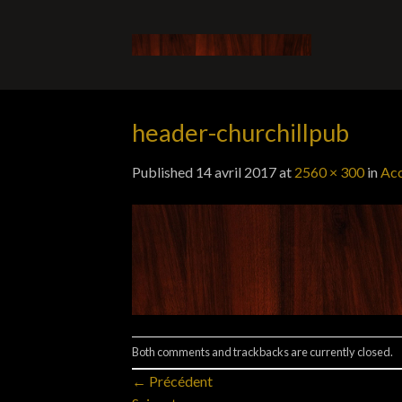
Skip
to
content
header-churchillpub
Published
14 avril 2017
at
2560 × 300
in
Acc
Both comments and trackbacks are currently closed.
←
Précédent