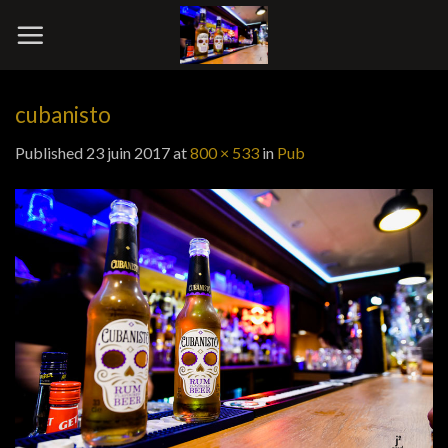
Skip
to
content
cubanisto
Published
23 juin 2017
at
800 × 533
in
Pub